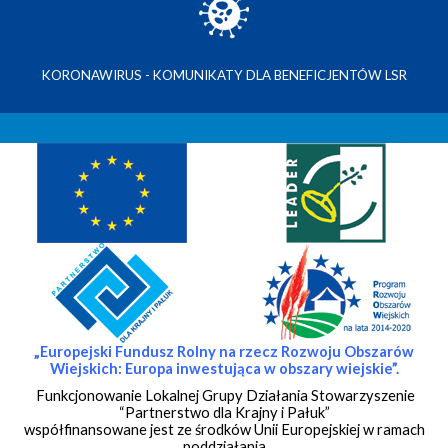
KORONAWIRUS - KOMUNIKATY DLA BENEFICJENTÓW LSR
„Europejski Fundusz Rolny na rzecz Rozwoju Obszarów
Wiejskich:
Europa inwestująca w obszary wiejskie”.
Funkcjonowanie Lokalnej Grupy Działania Stowarzyszenie
“Partnerstwo dla Krajny i Pałuk”
współfinansowane jest ze środków Unii Europejskiej w ramach
poddziałania