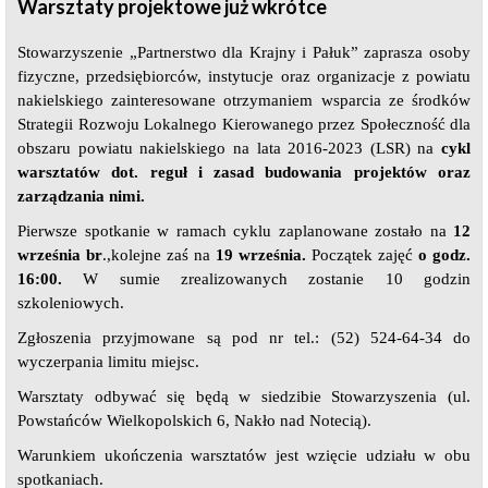
Warsztaty projektowe już wkrótce
Stowarzyszenie „Partnerstwo dla Krajny i Pałuk” zaprasza osoby
fizyczne, przedsiębiorców, instytucje oraz organizacje z powiatu
nakielskiego zainteresowane otrzymaniem wsparcia ze środków
Strategii Rozwoju Lokalnego Kierowanego przez Społeczność dla
obszaru powiatu nakielskiego na lata 2016-2023 (LSR) na
cykl
warsztatów dot. reguł i zasad budowania projektów oraz
zarządzania nimi.
Pierwsze spotkanie w ramach cyklu zaplanowane zostało na
12
września
br
.,kolejne zaś na
19 września.
Początek zajęć
o godz.
16:00.
W sumie zrealizowanych zostanie 10 godzin
szkoleniowych.
Zgłoszenia przyjmowane są pod nr tel.: (52) 524-64-34 do
wyczerpania limitu miejsc.
Warsztaty odbywać się będą w siedzibie Stowarzyszenia (ul.
Powstańców Wielkopolskich 6, Nakło nad Notecią).
Warunkiem ukończenia warsztatów jest wzięcie udziału w obu
spotkaniach.