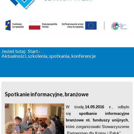
Jesteś tutaj:
Start
Aktualności, szkolenia, spotkania, konferencje
Spotkanie informacyjne, branżowe
W środę,
14.09.2016 r
., odbyło
się
spotkanie informacyjne
branżowe nt. funduszy unijnych
,
które zorganizowało Stowarzyszenie
„Partnerstwo dla Krajny i Pałuk”.